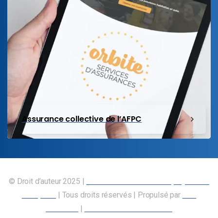
Assurance collective de l’AFPC
© Droit d’auteur 2025 |
Union canadienne des employés des
transports
| Tous droits réservés | Propulsé par
Nos
Membres
|
Déclaration d’accessibilité