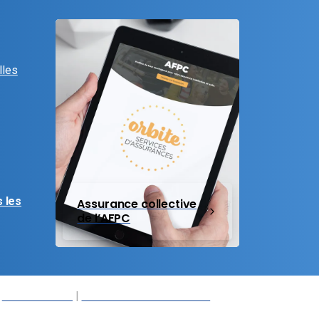
lles
 les
Assurance collective
de l’AFPC
r
Nos Membres
|
Déclaration d’accessibilité