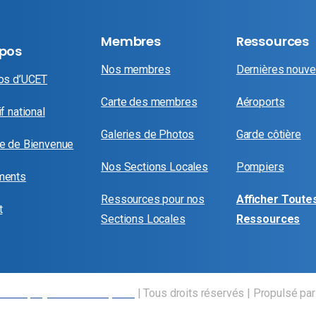
Membres
Ressources
opos
Nos membres
Dernières nouve
os d’UCET
Carte des membres
Aéroports
f national
Galeries de Photos
Garde côtière
e de Bienvenue
Nos Sections Locales
Pompiers
ments
Ressources pour nos
Afficher Toutes
t
Sections Locales
Ressources
es employés des transports
| Tous droits réservés | Propulsé pa