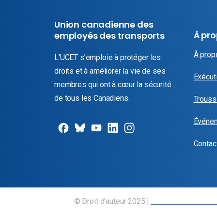
Union canadienne des
À pr
employés des transports
À prop
L’UCET s’emploie à protéger les
droits et à améliorer la vie de ses
Exécuti
membres qui ont à cœur la sécurité
de tous les Canadiens.
Trouss
Événe
Contac
© Droit d’auteur 2025 |
Union canadienne d