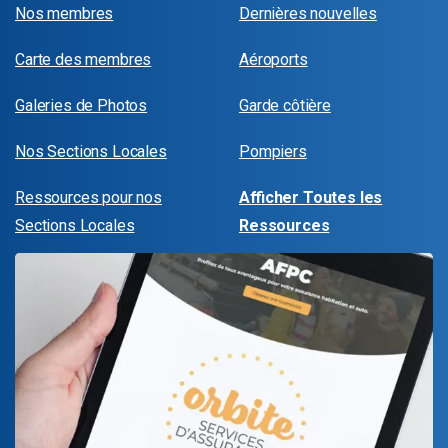
Nos membres
Dernières nouvelles
Carte des membres
Aéroports
Galeries de Photos
Garde côtière
Nos Sections Locales
Pompiers
Ressources pour nos
Afficher Toutes les
Sections Locales
Ressources