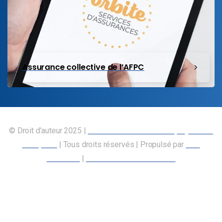
Assurance collective de l’AFPC
© Droit d’auteur 2025 |
Union canadienne des employés des
transports
| Tous droits réservés | Propulsé par
Nos
Membres
|
Déclaration d’accessibilité