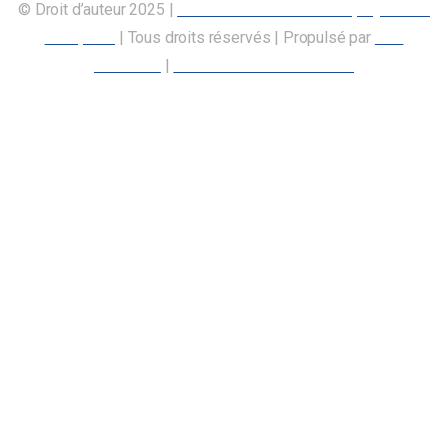
© Droit d’auteur 2025 |
Union canadienne des employés des
transports
| Tous droits réservés | Propulsé par
Nos
Membres
|
Déclaration d’accessibilité