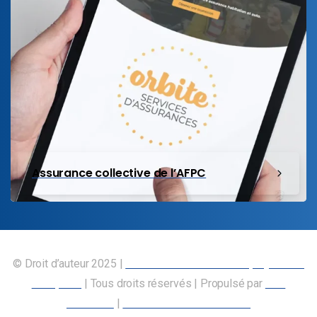
Assurance collective de l’AFPC
© Droit d’auteur 2025 |
Union canadienne des employés des
transports
| Tous droits réservés | Propulsé par
Nos
Membres
|
Déclaration d’accessibilité