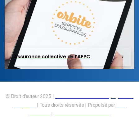
Assurance collective de l’AFPC
© Droit d’auteur 2025 |
Union canadienne des employés des
transports
| Tous droits réservés | Propulsé par
Nos
Membres
|
Déclaration d’accessibilité