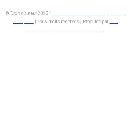
© Droit d’auteur 2025 |
Union canadienne des employés des
transports
| Tous droits réservés | Propulsé par
Nos
Membres
|
Déclaration d’accessibilité