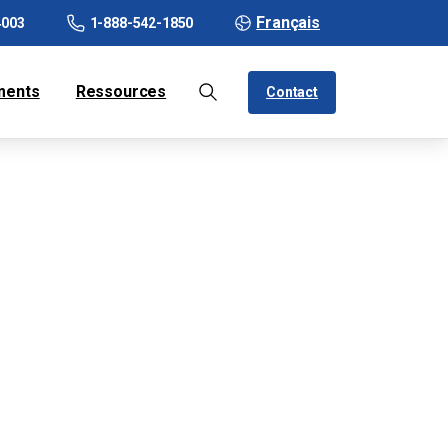
Français
4003
1-888-542-1850
ments
Ressources
Contact