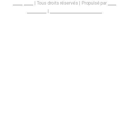
transports
| Tous droits réservés | Propulsé par
Nos
Membres
|
Déclaration d’accessibilité