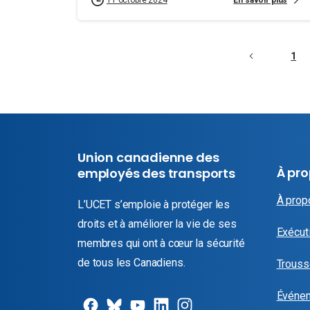
11 octobre 2024
1
Union canadienne des
À pr
employés des transports
À prop
L’UCET s’emploie à protéger les
droits et à améliorer la vie de ses
Exécuti
membres qui ont à cœur la sécurité
de tous les Canadiens.
Trouss
Événe