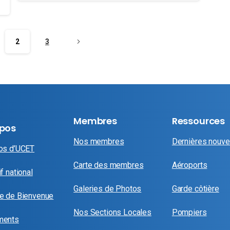
2
3
Membres
Ressources
opos
Nos membres
Dernières nouve
os d’UCET
Carte des membres
Aéroports
f national
Galeries de Photos
Garde côtière
e de Bienvenue
Nos Sections Locales
Pompiers
ments