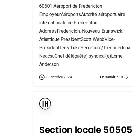
60601 Aéroport de Fredericton
EmployeurAéroportsAutorité aéroportuaire
internationale de Fredericton
AddressFredericton, Nouveau-Brunswick,
Atlantique PrésidentScott WebbVice-
PrésidentTerry LukeSecrétaire/TrésorierIrina
NeacsuChef délégué(e) syndical(e)Lorne
Anderson
En savoir plus
11 octobre 2024
Section locale 50505