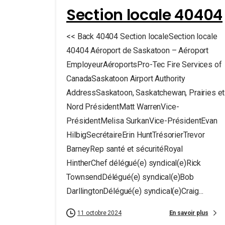
Section locale 40404
<< Back 40404 Section localeSection locale
40404 Aéroport de Saskatoon – Aéroport
EmployeurAéroportsPro-Tec Fire Services of
CanadaSaskatoon Airport Authority
AddressSaskatoon, Saskatchewan, Prairies et
Nord PrésidentMatt WarrenVice-
PrésidentMelisa SurkanVice-PrésidentEvan
HilbigSecrétaireErin HuntTrésorierTrevor
BarneyRep santé et sécuritéRoyal
HintherChef délégué(e) syndical(e)Rick
TownsendDélégué(e) syndical(e)Bob
DarllingtonDélégué(e) syndical(e)Craig...
En savoir plus
11 octobre 2024