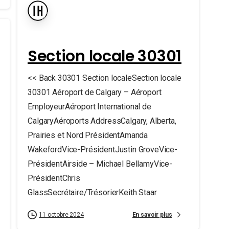
Section locale 30301
<< Back 30301 Section localeSection locale
30301 Aéroport de Calgary – Aéroport
EmployeurAéroport International de
CalgaryAéroports AddressCalgary, Alberta,
Prairies et Nord PrésidentAmanda
WakefordVice-PrésidentJustin GroveVice-
PrésidentAirside – Michael BellamyVice-
PrésidentChris
GlassSecrétaire/TrésorierKeith Staar
En savoir plus
11 octobre 2024