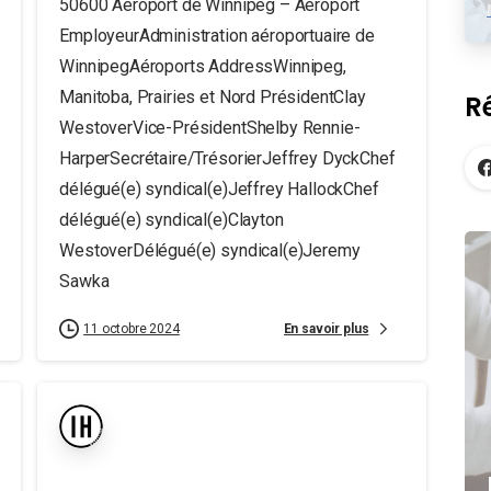
50600 Aéroport de Winnipeg – Aéroport
EmployeurAdministration aéroportuaire de
WinnipegAéroports AddressWinnipeg,
Manitoba, Prairies et Nord PrésidentClay
R
WestoverVice-PrésidentShelby Rennie-
HarperSecrétaire/TrésorierJeffrey DyckChef
délégué(e) syndical(e)Jeffrey HallockChef
délégué(e) syndical(e)Clayton
WestoverDélégué(e) syndical(e)Jeremy
Sawka
En savoir plus
11 octobre 2024