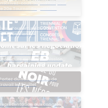
Inscrivez-cous aujord’hui pour
le 20e Tournoi de golf Mike
Wing
Jour d’ouverture du 20e
congrès triennal
Contournement de la
procédure de la Commission
de l’intérêt public (CIP) pour le
groupe EB
Portez du noir sur le lieu de
travail le 15 juillet
Représentation aux congrès