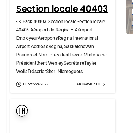
Section locale 40403
<< Back 40403 Section localeSection locale
40403 Aéroport de Régina – Aéroport
EmployeurAéroportsRegina International
Airport AddressRégina, Saskatchewan,
Prairies et Nord PrésidentTrevor MartelVice-
PrésidentBrent WesleySecrétaireTayler
WellsTrésorierSheri Niemegeers
En savoir plus
11 octobre 2024