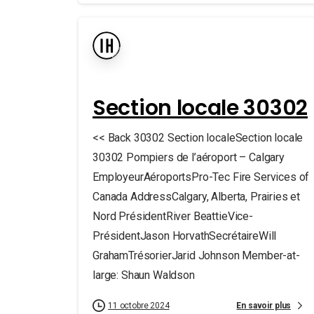
Section locale 30302
<< Back 30302 Section localeSection locale
30302 Pompiers de l’aéroport – Calgary
EmployeurAéroportsPro-Tec Fire Services of
Canada AddressCalgary, Alberta, Prairies et
Nord PrésidentRiver BeattieVice-
PrésidentJason HorvathSecrétaireWill
GrahamTrésorierJarid Johnson Member-at-
large: Shaun Waldson
En savoir plus
11 octobre 2024