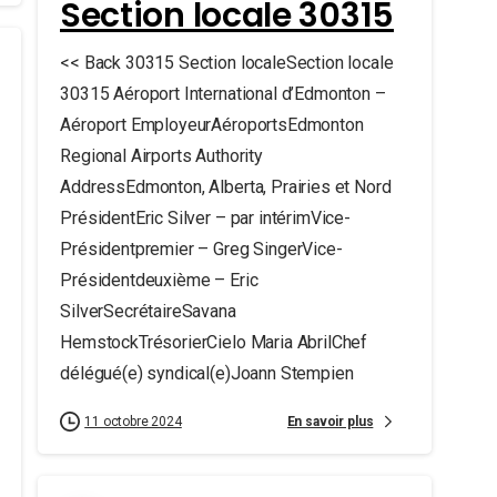
Section locale 30315
<< Back 30315 Section localeSection locale
30315 Aéroport International d’Edmonton –
Aéroport EmployeurAéroportsEdmonton
Regional Airports Authority
AddressEdmonton, Alberta, Prairies et Nord
PrésidentEric Silver – par intérimVice-
Présidentpremier – Greg SingerVice-
Présidentdeuxième – Eric
SilverSecrétaireSavana
HemstockTrésorierCielo Maria AbrilChef
délégué(e) syndical(e)Joann Stempien
En savoir plus
11 octobre 2024