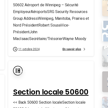
50602 Aéroport de Winnipeg – Sécurité
EmployeurAéroportsSRG Security Resources
Group AddressWinnipeg, Manitoba, Prairies et
Nord PrésidentRobert SousaVice-
PrésidentJohn
MacIsaacSecrétaire/TrésorierWayne Moody
En savoir plus
11 octobre 2024
Section locale 50600
<< Back 50600 Section localeSection locale