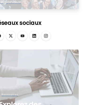
régionaux
éseaux sociaux
Ressources
Explorez des