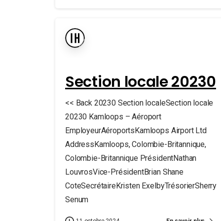
Section locale 20230
<< Back 20230 Section localeSection locale
20230 Kamloops – Aéroport
EmployeurAéroportsKamloops Airport Ltd
AddressKamloops, Colombie-Britannique,
Colombie-Britannique PrésidentNathan
LouvrosVice-PrésidentBrian Shane
CoteSecrétaireKristen ExelbyTrésorierSherry
Senum
En savoir plus