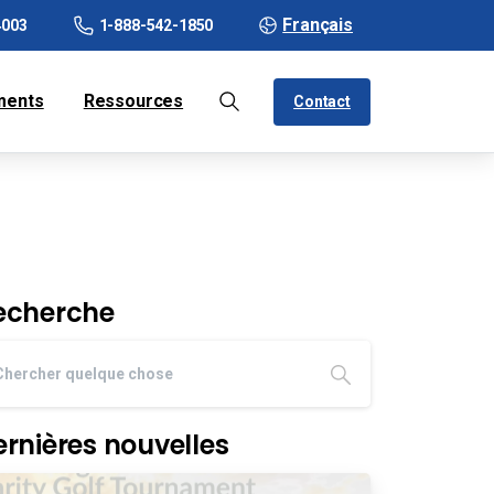
Français
4003
1-888-542-1850
ments
Ressources
Contact
echerche
ernières nouvelles