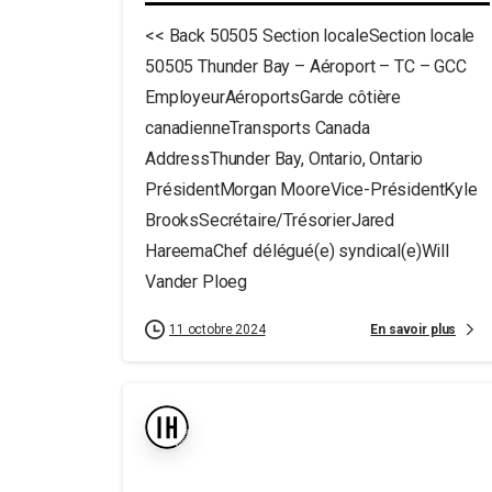
<< Back 50505 Section localeSection locale
50505 Thunder Bay – Aéroport – TC – GCC
EmployeurAéroportsGarde côtière
canadienneTransports Canada
AddressThunder Bay, Ontario, Ontario
PrésidentMorgan MooreVice-PrésidentKyle
BrooksSecrétaire/TrésorierJared
HareemaChef délégué(e) syndical(e)Will
Vander Ploeg
En savoir plus
11 octobre 2024