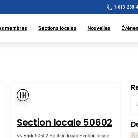
1-613-238-
os membres
Sections locales
Nouvelles
Événe
R
Section locale 50602
D
<< Back 50602 Section localeSection locale