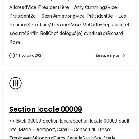
AlldreadVice-Président1ère – Amy CummingsVice-
Président2e – Sean ArmstrongVice-Président3e – Lea
PearsonSecrétaire/TrésorierMike McCarthyRep santé et
sécuritéGriffin BellChef délégué(e) syndical(e)Richard
Rose
En savoir plus
11 octobre 2024
Section locale 00009
<< Back 00009 Section localeSection locale 00009 Sault
Ste. Marie – Aéroport/Canal – Conseil du Trésor
EmployeurAéroportsParcs CanadaSault Ste. Marie