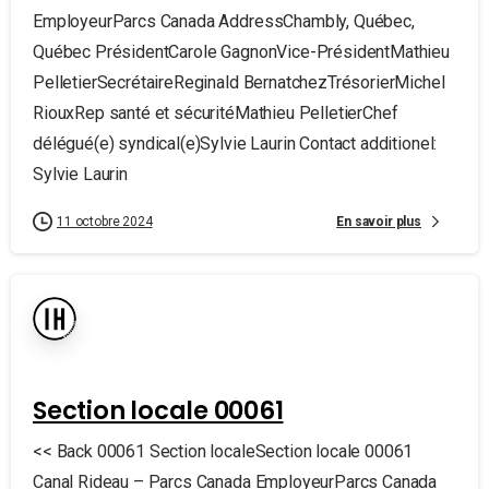
EmployeurParcs Canada AddressChambly, Québec,
Québec PrésidentCarole GagnonVice-PrésidentMathieu
PelletierSecrétaireReginald BernatchezTrésorierMichel
RiouxRep santé et sécuritéMathieu PelletierChef
délégué(e) syndical(e)Sylvie Laurin Contact additionel:
Sylvie Laurin
En savoir plus
11 octobre 2024
Section locale 00061
<< Back 00061 Section localeSection locale 00061
Canal Rideau – Parcs Canada EmployeurParcs Canada