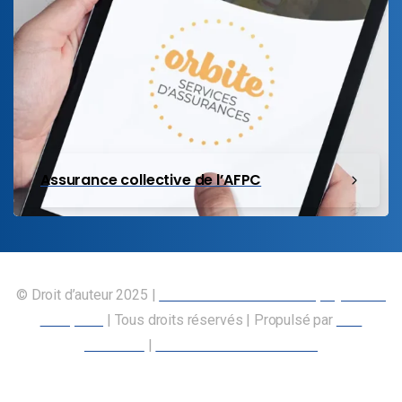
Assurance collective de l’AFPC
© Droit d’auteur 2025 |
Union canadienne des employés des
transports
| Tous droits réservés | Propulsé par
Nos
Membres
|
Déclaration d’accessibilité