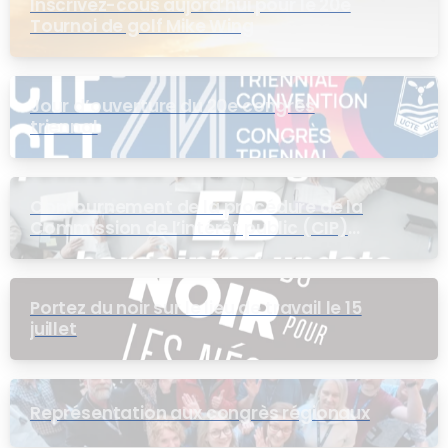
Inscrivez-cous aujord’hui pour le 20e
Tournoi de golf Mike Wing
Jour d’ouverture du 20e congrès
triennal
Contournement de la procédure de la
Commission de l’intérêt public (CIP)
pour le groupe EB
Portez du noir sur le lieu de travail le 15
juillet
Représentation aux congrès régionaux