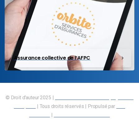
Assurance collective de l’AFPC
© Droit d’auteur 2025 |
Union canadienne des employés des
transports
| Tous droits réservés | Propulsé par
Nos
Membres
|
Déclaration d’accessibilité