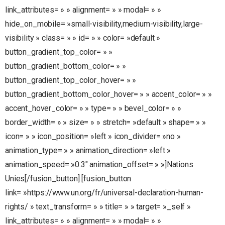
link_attributes= » » alignment= » » modal= » »
hide_on_mobile= »small-visibility,medium-visibility,large-
visibility » class= » » id= » » color= »default »
button_gradient_top_color= » »
button_gradient_bottom_color= » »
button_gradient_top_color_hover= » »
button_gradient_bottom_color_hover= » » accent_color= » »
accent_hover_color= » » type= » » bevel_color= » »
border_width= » » size= » » stretch= »default » shape= » »
icon= » » icon_position= »left » icon_divider= »no »
animation_type= » » animation_direction= »left »
animation_speed= »0.3″ animation_offset= » »]Nations
Unies[/fusion_button] [fusion_button
link= »https://www.un.org/fr/universal-declaration-human-
rights/ » text_transform= » » title= » » target= »_self »
link_attributes= » » alignment= » » modal= » »