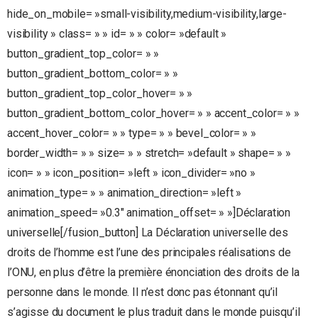
hide_on_mobile= »small-visibility,medium-visibility,large-
visibility » class= » » id= » » color= »default »
button_gradient_top_color= » »
button_gradient_bottom_color= » »
button_gradient_top_color_hover= » »
button_gradient_bottom_color_hover= » » accent_color= » »
accent_hover_color= » » type= » » bevel_color= » »
border_width= » » size= » » stretch= »default » shape= » »
icon= » » icon_position= »left » icon_divider= »no »
animation_type= » » animation_direction= »left »
animation_speed= »0.3″ animation_offset= » »]Déclaration
universelle[/fusion_button] La Déclaration universelle des
droits de l’homme est l’une des principales réalisations de
l’ONU, en plus d’être la première énonciation des droits de la
personne dans le monde. Il n’est donc pas étonnant qu’il
s’agisse du document le plus traduit dans le monde puisqu’il