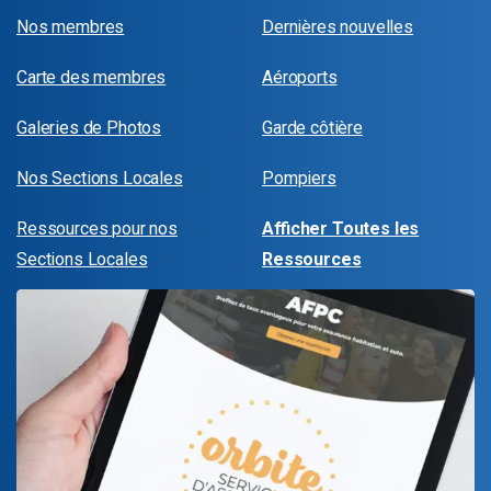
Nos membres
Dernières nouvelles
Carte des membres
Aéroports
Galeries de Photos
Garde côtière
Nos Sections Locales
Pompiers
Ressources pour nos
Afficher Toutes les
Sections Locales
Ressources