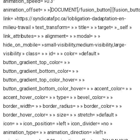
animation_speed= »0.3″
animation_offset= » »]DOCUMENT[/fusion_button] [fusion_butt
link= »https://syndicatafpc.ca/lobligation-dadaptation-en-
milieu-travail » text_transform= » » title= » » target= »_self »
link_attributes= » » alignment= » » modal= » »
hide_on_mobile= »small-visibility,medium-visibility,large-
visibility » class= » » id= » » color= »default »
button_gradient_top_color= » »
button_gradient_bottom_color= » »
button_gradient_top_color_hover= » »
button_gradient_bottom_color_hover= » » accent_color= » »
accent_hover_color= » » type= » » bevel_color= » »
border_width= » » border_radius= » » border_color= » »
border_hover_color= » » size= » » stretch= »default »
icon= » » icon_position= »left » icon_divider= »no »
animation_type= » » animation_direction= »left »