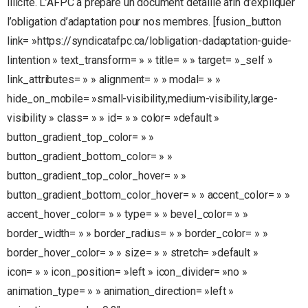
illicite. L’AFPC a préparé un document détaillé afin d’expliquer
l’obligation d’adaptation pour nos membres. [fusion_button
link= »https://syndicatafpc.ca/lobligation-dadaptation-guide-
lintention » text_transform= » » title= » » target= »_self »
link_attributes= » » alignment= » » modal= » »
hide_on_mobile= »small-visibility,medium-visibility,large-
visibility » class= » » id= » » color= »default »
button_gradient_top_color= » »
button_gradient_bottom_color= » »
button_gradient_top_color_hover= » »
button_gradient_bottom_color_hover= » » accent_color= » »
accent_hover_color= » » type= » » bevel_color= » »
border_width= » » border_radius= » » border_color= » »
border_hover_color= » » size= » » stretch= »default »
icon= » » icon_position= »left » icon_divider= »no »
animation_type= » » animation_direction= »left »