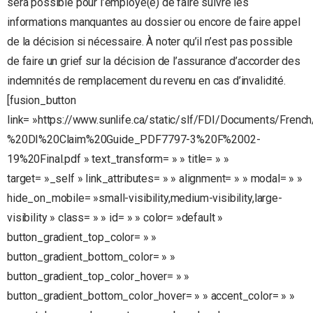
sera possible pour l’employé(e) de faire suivre les
informations manquantes au dossier ou encore de faire appel
de la décision si nécessaire. À noter qu’il n’est pas possible
de faire un grief sur la décision de l’assurance d’accorder des
indemnités de remplacement du revenu en cas d’invalidité.
[fusion_button
link= »https://www.sunlife.ca/static/slf/FDI/Documents/Frenc
%20DI%20Claim%20Guide_PDF7797-3%20F%2002-
19%20Final.pdf » text_transform= » » title= » »
target= »_self » link_attributes= » » alignment= » » modal= » »
hide_on_mobile= »small-visibility,medium-visibility,large-
visibility » class= » » id= » » color= »default »
button_gradient_top_color= » »
button_gradient_bottom_color= » »
button_gradient_top_color_hover= » »
button_gradient_bottom_color_hover= » » accent_color= » »