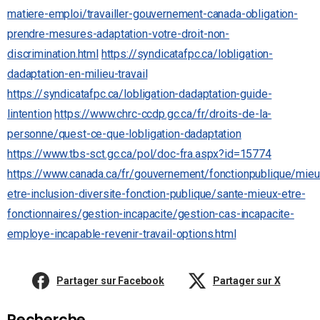
matiere-emploi/travailler-gouvernement-canada-obligation-
prendre-mesures-adaptation-votre-droit-non-
discrimination.html
https://syndicatafpc.ca/lobligation-
dadaptation-en-milieu-travail
https://syndicatafpc.ca/lobligation-dadaptation-guide-
lintention
https://www.chrc-ccdp.gc.ca/fr/droits-de-la-
personne/quest-ce-que-lobligation-dadaptation
https://www.tbs-sct.gc.ca/pol/doc-fra.aspx?id=15774
https://www.canada.ca/fr/gouvernement/fonctionpublique/mieu
etre-inclusion-diversite-fonction-publique/sante-mieux-etre-
fonctionnaires/gestion-incapacite/gestion-cas-incapacite-
employe-incapable-revenir-travail-options.html
Partager sur Facebook
Partager sur X
Recherche