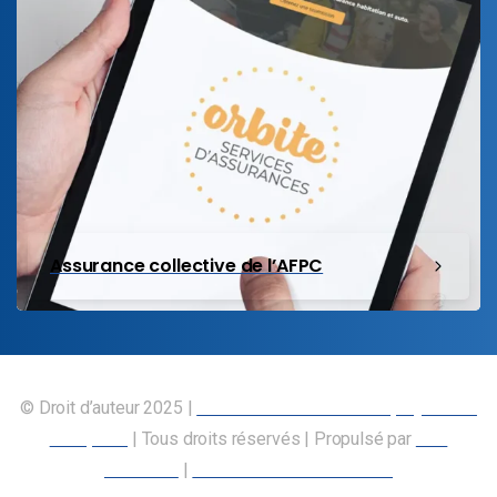
Assurance collective de l’AFPC
© Droit d’auteur 2025 |
Union canadienne des employés des
transports
| Tous droits réservés | Propulsé par
Nos
Membres
|
Déclaration d’accessibilité