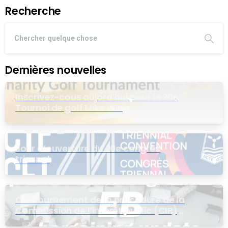
Recherche
Dernières nouvelles
Inscrivez-cous aujord’hui pour le 20e
Tournoi de golf Mike Wing
Jour d’ouverture du 20e congrès
triennal
Contournement de la procédure de la
Commission de l’intérêt public (CIP)
pour le groupe EB