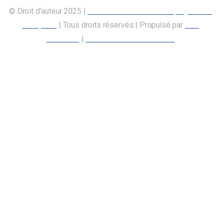
© Droit d’auteur 2025 |
Union canadienne des employés des
transports
| Tous droits réservés | Propulsé par
Nos
Membres
|
Déclaration d’accessibilité