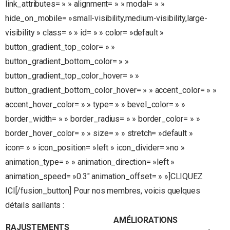
link_attributes= » » alignment= » » modal= » »
hide_on_mobile= »small-visibility,medium-visibility,large-
visibility » class= » » id= » » color= »default »
button_gradient_top_color= » »
button_gradient_bottom_color= » »
button_gradient_top_color_hover= » »
button_gradient_bottom_color_hover= » » accent_color= » »
accent_hover_color= » » type= » » bevel_color= » »
border_width= » » border_radius= » » border_color= » »
border_hover_color= » » size= » » stretch= »default »
icon= » » icon_position= »left » icon_divider= »no »
animation_type= » » animation_direction= »left »
animation_speed= »0.3″ animation_offset= » »]CLIQUEZ
ICI[/fusion_button] Pour nos membres, voicis quelques
détails saillants :
AMÉLIORATIONS
RAJUSTEMENTS