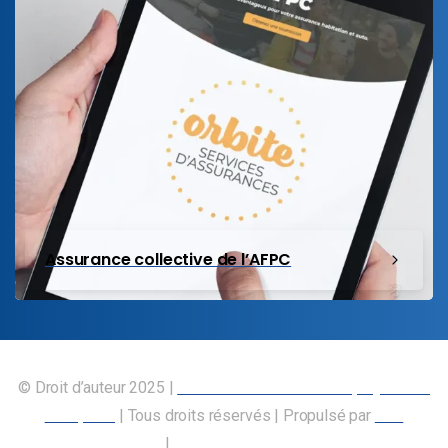
Assurance collective de l’AFPC
© Droit d’auteur 2025 |
Union canadienne des employés des
transports
| Tous droits réservés | Propulsé par
Nos
Membres
|
Déclaration d’accessibilité