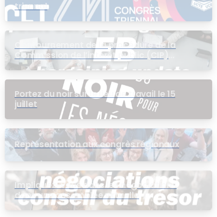
triennal
Contournement de la procédure de la
Commission de l’intérêt public (CIP)
pour le groupe EB
Portez du noir sur le lieu de travail le 15
juillet
Représentation aux congrès régionaux
Impliquez-vous dans les négociations
dans une assemblée virtuelle