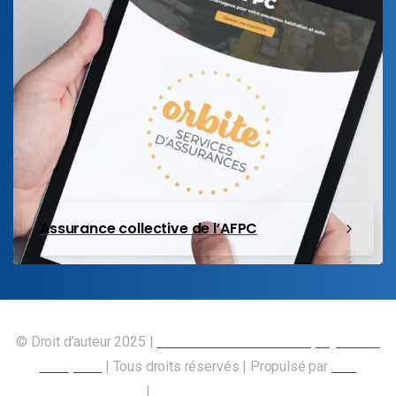
Assurance collective de l’AFPC
© Droit d’auteur 2025 |
Union canadienne des employés des
transports
| Tous droits réservés | Propulsé par
Nos
Membres
|
Déclaration d’accessibilité