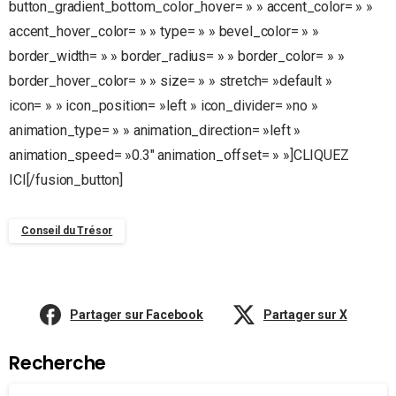
button_gradient_bottom_color_hover= » » accent_color= » »
accent_hover_color= » » type= » » bevel_color= » »
border_width= » » border_radius= » » border_color= » »
border_hover_color= » » size= » » stretch= »default »
icon= » » icon_position= »left » icon_divider= »no »
animation_type= » » animation_direction= »left »
animation_speed= »0.3″ animation_offset= » »]CLIQUEZ
ICI[/fusion_button]
Conseil du Trésor
Partager sur Facebook
Partager sur X
Recherche