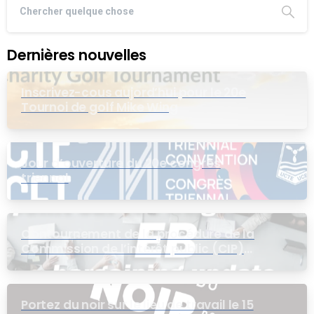
Dernières nouvelles
Inscrivez-cous aujord’hui pour le 20e
Tournoi de golf Mike Wing
Jour d’ouverture du 20e congrès
triennal
Contournement de la procédure de la
Commission de l’intérêt public (CIP)
pour le groupe EB
Portez du noir sur le lieu de travail le 15