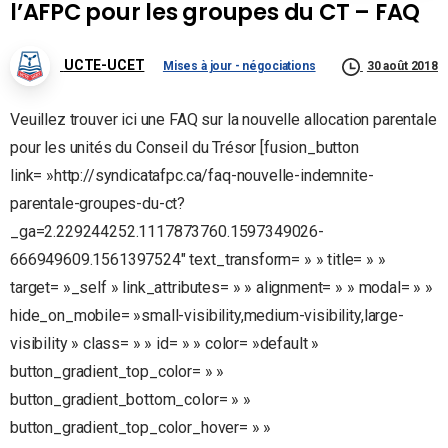
l’AFPC pour les groupes du CT – FAQ
UCTE-UCET
Mises à jour - négociations
30 août 2018
Veuillez trouver ici une FAQ sur la nouvelle allocation parentale
pour les unités du Conseil du Trésor [fusion_button
link= »http://syndicatafpc.ca/faq-nouvelle-indemnite-
parentale-groupes-du-ct?
_ga=2.229244252.1117873760.1597349026-
666949609.1561397524″ text_transform= » » title= » »
target= »_self » link_attributes= » » alignment= » » modal= » »
hide_on_mobile= »small-visibility,medium-visibility,large-
visibility » class= » » id= » » color= »default »
button_gradient_top_color= » »
button_gradient_bottom_color= » »
button_gradient_top_color_hover= » »