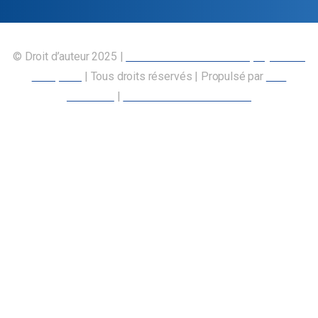
© Droit d’auteur 2025 |
Union canadienne des employés des
transports
| Tous droits réservés | Propulsé par
Nos
Membres
|
Déclaration d’accessibilité