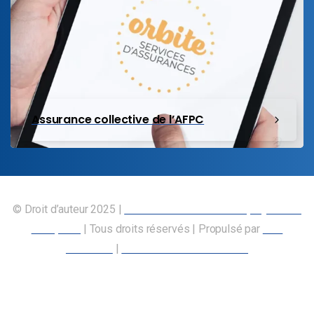
Assurance collective de l’AFPC
© Droit d’auteur 2025 |
Union canadienne des employés des
transports
| Tous droits réservés | Propulsé par
Nos
Membres
|
Déclaration d’accessibilité