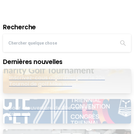
Recherche
Dernières nouvelles
Inscrivez-cous aujord’hui pour le 20e
Tournoi de golf Mike Wing
Jour d’ouverture du 20e congrès
triennal