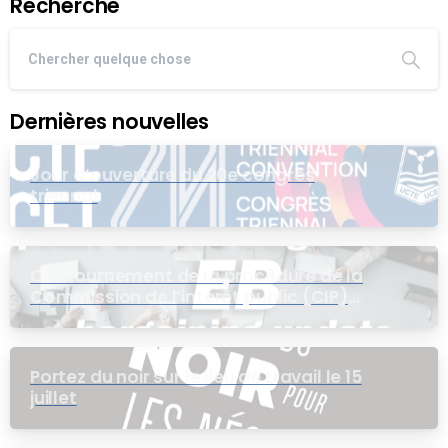
Recherche
Dernières nouvelles
Jour d’ouverture du 20e congrès
triennal
Contournement de la procédure de la
Commission de l’intérêt public (CIP)
pour le groupe EB
Portez du noir sur le lieu de travail le 15
juillet