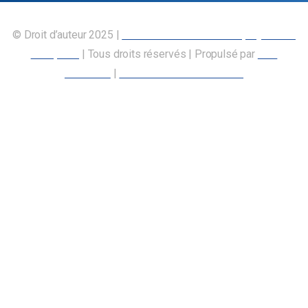
© Droit d’auteur 2025 |
Union canadienne des employés des
transports
| Tous droits réservés | Propulsé par
Nos
Membres
|
Déclaration d’accessibilité