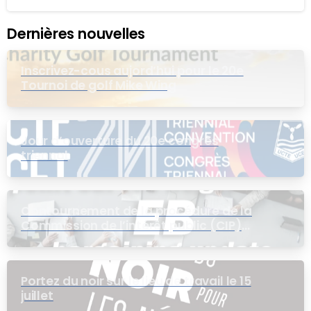
Dernières nouvelles
Inscrivez-cous aujord’hui pour le 20e
Tournoi de golf Mike Wing
Jour d’ouverture du 20e congrès
triennal
Contournement de la procédure de la
Commission de l’intérêt public (CIP)
pour le groupe EB
Portez du noir sur le lieu de travail le 15
juillet