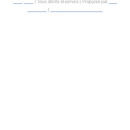
transports
| Tous droits réservés | Propulsé par
Nos
Membres
|
Déclaration d’accessibilité