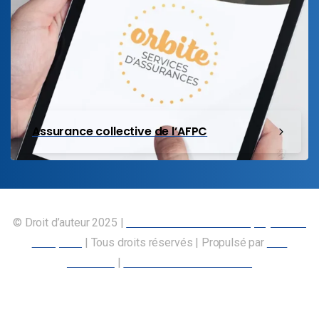
Assurance collective de l’AFPC
© Droit d’auteur 2025 |
Union canadienne des employés des
transports
| Tous droits réservés | Propulsé par
Nos
Membres
|
Déclaration d’accessibilité