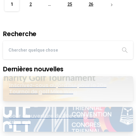
1
2
…
25
26
Recherche
Dernières nouvelles
Inscrivez-cous aujord’hui pour le 20e
Tournoi de golf Mike Wing
Jour d’ouverture du 20e congrès
triennal