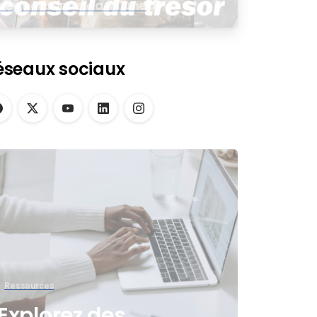
négociations dans une
assemblée virtuelle
éseaux sociaux
Ressources
Explorez des