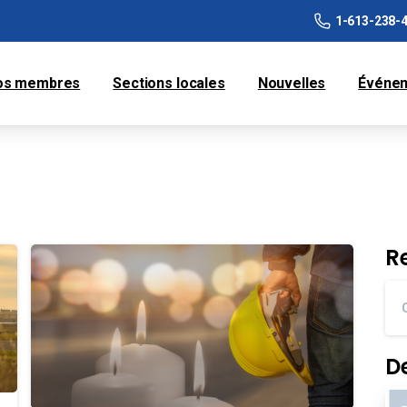
1-613-238-
os membres
Sections locales
Nouvelles
Événe
R
D