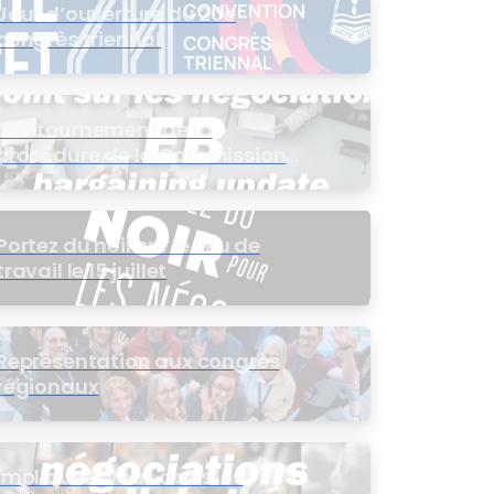
Jour d’ouverture du 20e
congrès triennal
Contournement de la
procédure de la Commission
de l’intérêt public (CIP) pour le
groupe EB
Portez du noir sur le lieu de
travail le 15 juillet
Représentation aux congrès
régionaux
Impliquez-vous dans les