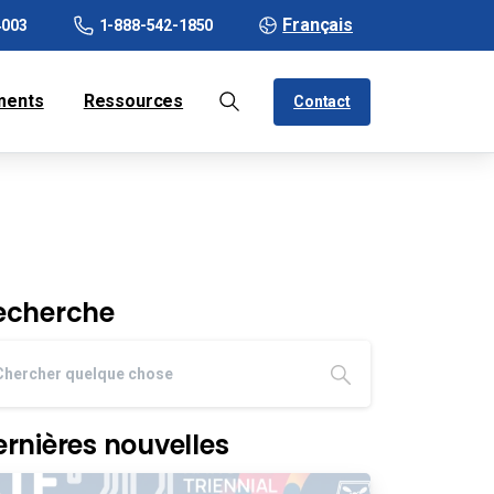
Français
4003
1-888-542-1850
ments
Ressources
Contact
echerche
ernières nouvelles