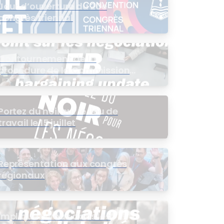
Jour d’ouverture du 20e
congrès triennal
Contournement de la
procédure de la Commission
de l’intérêt public (CIP) pour le
groupe EB
Portez du noir sur le lieu de
travail le 15 juillet
Représentation aux congrès
régionaux
Impliquez-vous dans les