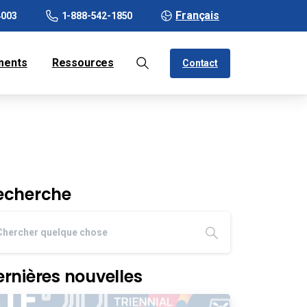
Français
4003
1-888-542-1850
ments
Ressources
Contact
echerche
ernières nouvelles