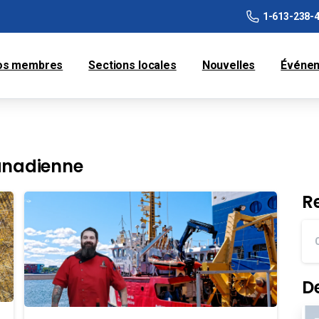
1-613-238-
os membres
Sections locales
Nouvelles
Événe
anadienne
R
D