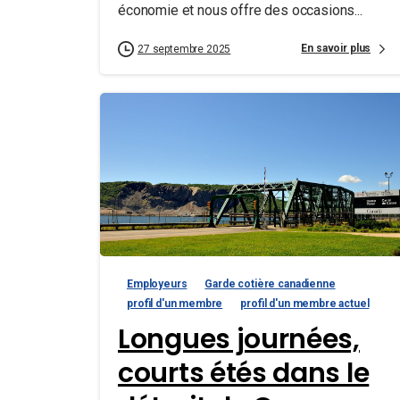
économie et nous offre des occasions...
En savoir plus
27 septembre 2025
Employeurs
Garde cotière canadienne
profil d'un membre
profil d'un membre actuel
Longues journées,
courts étés dans le