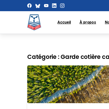
Accueil
À propos
N
Catégorie :
Garde cotière c