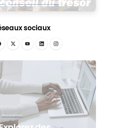
négociations dans une
assemblée virtuelle
éseaux sociaux
Ressources
Explorez des