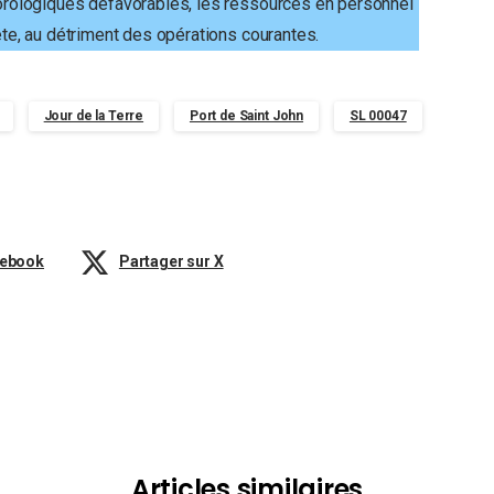
rologiques défavorables, les ressources en personnel
te, au détriment des opérations courantes.
Jour de la Terre
Port de Saint John
SL 00047
cebook
Partager sur X
Articles similaires