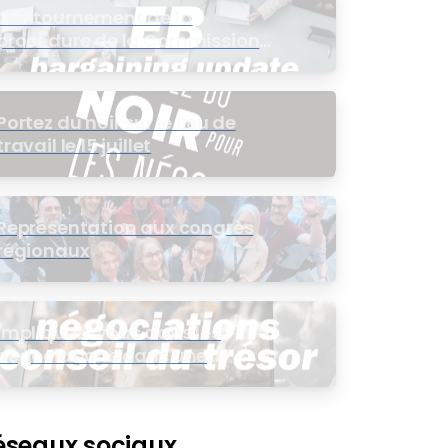
Contournement de la
procédure de la Commission
de l’intérêt public (CIP) pour le
groupe EB
Portez du noir sur le lieu de
travail le 15 juillet
Représentation aux congrès
régionaux
Impliquez-vous dans les
négociations dans une
assemblée virtuelle
éseaux sociaux