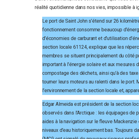
réalité quotidienne dans nos vies, impossible à ig
Le port de Saint John s’étend sur 26 kilomèt
fonctionnement consomme beaucoup d’énergie
d’économies de carburant et d’utilisation d’é
section locale 61124, explique que les réper
membres se situent principalement du côté proa
important à l’énergie solaire et aux mesures 
compostage des déchets, ainsi qu’à des taxes
tourner leurs moteurs au ralenti dans le port.
l’environnement de la section locale et, appar
Edgar Almeida est président de la section lo
observés dans l’Arctique : les équipages de po
aides à la navigation sur le fleuve Mackenzie
niveaux d’eau historiquement bas. Toujours dan
(MCI) ont signalé de nouveaux risques profess