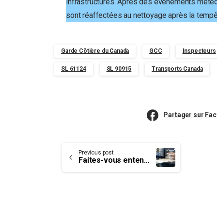
infrastructures. Après des événements météo
sont réaffectées au nettoyage après la tempê
Garde Côtière du Canada
GCC
Inspecteurs
SL 61124
SL 90915
Transports Canada
Partager sur Fa
Continue
Previous post
Faites-vous entendre sur les répercussions des compressions dans la fonction publique fédérale
Reading