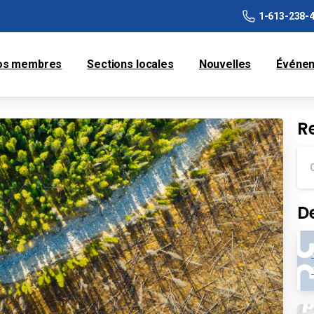
1-613-238-
os membres
Sections locales
Nouvelles
Événe
R
D