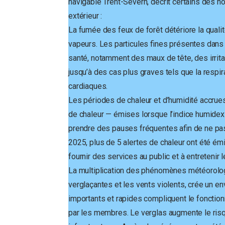
navigable Trent-Severn, décrit certains des 
extérieur :
La fumée des feux de forêt détériore la qualit
vapeurs. Les particules fines présentes dans 
santé, notamment des maux de tête, des irritat
jusqu’à des cas plus graves tels que la respira
cardiaques.
Les périodes de chaleur et d’humidité accrue
de chaleur — émises lorsque l’indice humidex
prendre des pauses fréquentes afin de ne pas 
2025, plus de 5 alertes de chaleur ont été ém
fournir des services au public et à entretenir 
La multiplication des phénomènes météorolog
verglaçantes et les vents violents, crée un e
importants et rapides compliquent le fonct
par les membres. Le verglas augmente le ris