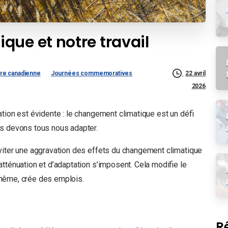
que et notre travail
ère canadienne
Journées commemoratives
22 avril
2026
tion est évidente : le changement climatique est un défi
us devons tous nous adapter.
viter une aggravation des effets du changement climatique
atténuation et d’adaptation s’imposent. Cela modifie le
is même, crée des emplois.
R