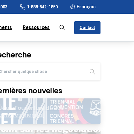
Français
4003
1-888-542-1850
ments
Ressources
Contact
echerche
ernières nouvelles
Jour d’ouverture du 20e
congrès triennal