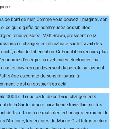
norer.
res de bord de mer. Comme vous pouvez l’imaginer, son
, ce qui signifie de nombreuses possibilités
nergies renouvelables. Matt Brown, président de la
cussions du changement climatique sur le travail des
ctif, celui de l’atténuation. Cela inclut un recours plus
d’économie d’énergie, aux véhicules électriques, au
 sur les navires qui déversent du pétrole ou laissent
 Matt siège au comité de sensibilisation à
emment, c’est un dossier très actif.
cale 00047. Il nous parle de certains changements
nt de la Garde côtière canadienne travaillant sur les
 ont dû faire face à de multiples échouages en raison de
s l’Arctique, les équipes de Marine Civil Infrastructure
ionnels liés à la modification des cycles de