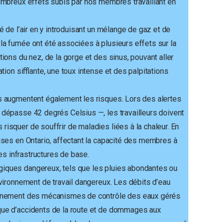
nombreux effets subis par nos membres travaillant en
é de l’air en y introduisant un mélange de gaz et de
la fumée ont été associées à plusieurs effets sur la
ions du nez, de la gorge et des sinus, pouvant aller
tion sifflante, une toux intense et des palpitations
s augmentent également les risques. Lors des alertes
 dépasse 42 degrés Celsius —, les travailleurs doivent
risquer de souffrir de maladies liées à la chaleur. En
ises en Ontario, affectant la capacité des membres à
les infrastructures de base.
iques dangereux, tels que les pluies abondantes ou
nvironnement de travail dangereux. Les débits d’eau
ionnement des mécanismes de contrôle des eaux gérés
que d’accidents de la route et de dommages aux