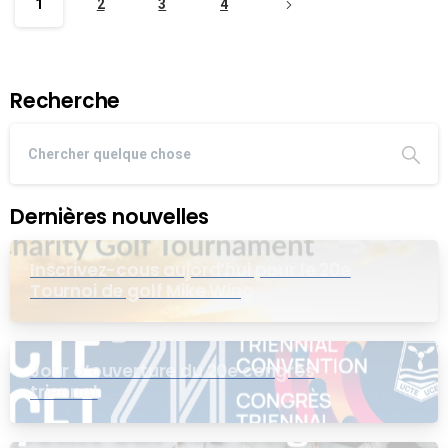
1
2
3
4
Recherche
Dernières nouvelles
Inscrivez-cous aujord’hui pour le 20e
Tournoi de golf Mike Wing
Jour d’ouverture du 20e congrès
triennal