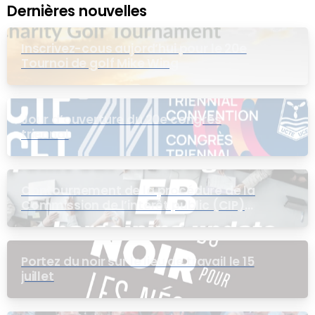
Dernières nouvelles
Inscrivez-cous aujord’hui pour le 20e
Tournoi de golf Mike Wing
Jour d’ouverture du 20e congrès
triennal
Contournement de la procédure de la
Commission de l’intérêt public (CIP)
pour le groupe EB
Portez du noir sur le lieu de travail le 15
juillet