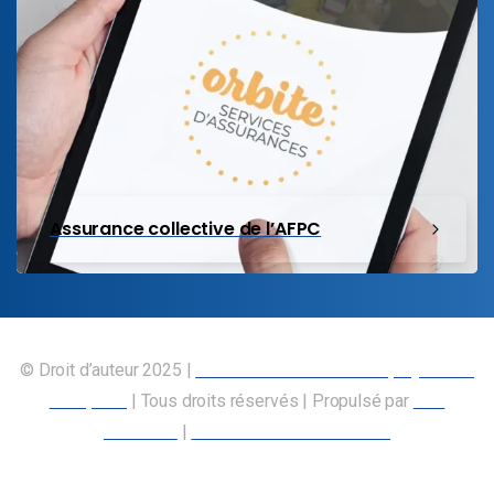
Assurance collective de l’AFPC
© Droit d’auteur 2025 |
Union canadienne des employés des
transports
| Tous droits réservés | Propulsé par
Nos
Membres
|
Déclaration d’accessibilité