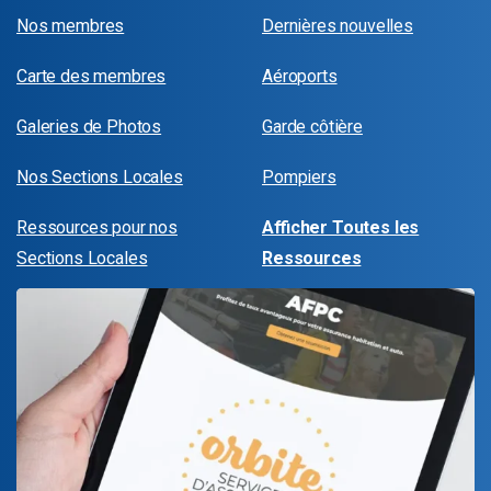
Nos membres
Dernières nouvelles
Carte des membres
Aéroports
Galeries de Photos
Garde côtière
Nos Sections Locales
Pompiers
Ressources pour nos
Afficher Toutes les
Sections Locales
Ressources