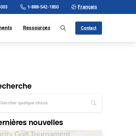
Français
4003
1-888-542-1850
ments
Ressources
Contact
echerche
ernières nouvelles