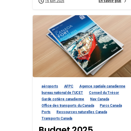
En savoir plus
16 juin 2026
aéroports
AFPC
Agence spatiale canadienne
bureau national de l'UCET
Conseil du Trésor
Garde cotière canadienne
Nav Canada
Office des transports du Canada
Parcs Canada
Ports
Ressources naturelles Canada
Transports Canada
Budget 2025