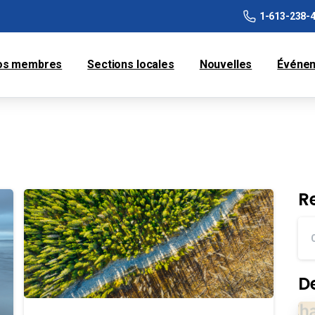
1-613-238-
os membres
Sections locales
Nouvelles
Événe
R
D