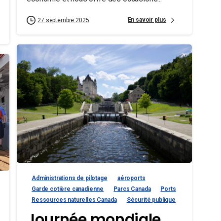
En savoir plus
27 septembre 2025
Administrations de pilotage
aéroports
Garde cotière canadienne
Parcs Canada
Ports
Ressources naturelles Canada
Sécurité publique
Journée mondiale