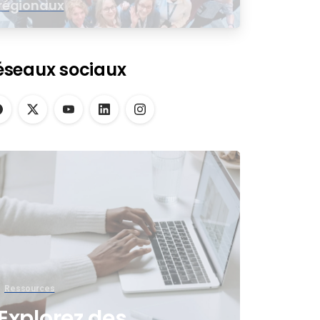
régionaux
éseaux sociaux
Ressources
Explorez des