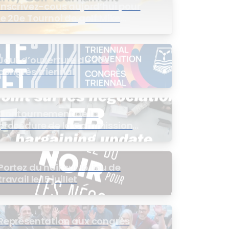
Inscrivez-cous aujord’hui pour
le 20e Tournoi de golf Mike
Wing
Jour d’ouverture du 20e
congrès triennal
Contournement de la
procédure de la Commission
de l’intérêt public (CIP) pour le
groupe EB
Portez du noir sur le lieu de
travail le 15 juillet
Représentation aux congrès