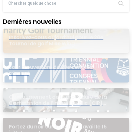
Dernières nouvelles
Inscrivez-cous aujord’hui pour le 20e
Tournoi de golf Mike Wing
Jour d’ouverture du 20e congrès
triennal
Contournement de la procédure de la
Commission de l’intérêt public (CIP)
pour le groupe EB
Portez du noir sur le lieu de travail le 15