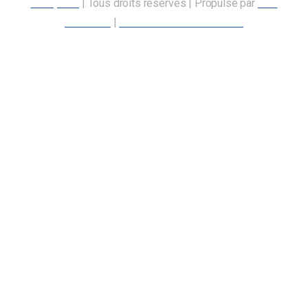
transports
| Tous droits réservés | Propulsé par
Nos
Membres
|
Déclaration d’accessibilité