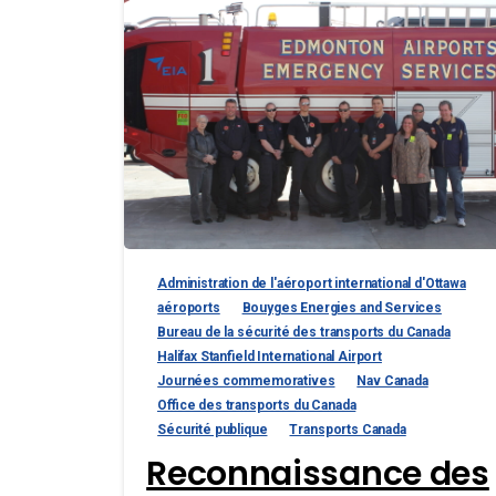
Administration de l'aéroport international d'Ottawa
aéroports
Bouyges Energies and Services
Bureau de la sécurité des transports du Canada
Halifax Stanfield International Airport
Journées commemoratives
Nav Canada
Office des transports du Canada
Sécurité publique
Transports Canada
Reconnaissance des