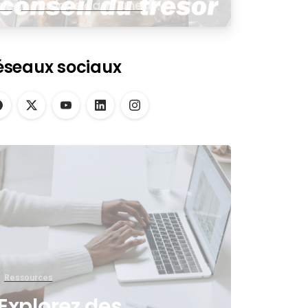
négociations dans une
assemblée virtuelle
éseaux sociaux
Ressources
Explorez des