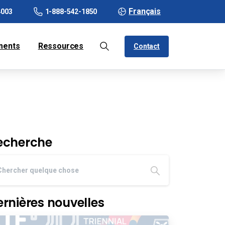
Français
4003
1-888-542-1850
ments
Ressources
Contact
echerche
ernières nouvelles