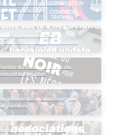
Jour d’ouverture du 20e
congrès triennal
Contournement de la
procédure de la Commission
de l’intérêt public (CIP) pour le
groupe EB
Portez du noir sur le lieu de
travail le 15 juillet
Représentation aux congrès
régionaux
Impliquez-vous dans les