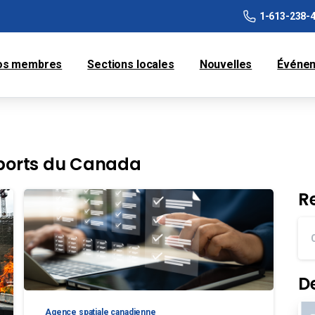
1-613-238-
os membres
Sections locales
Nouvelles
Événe
sports du Canada
R
D
Agence spatiale canadienne