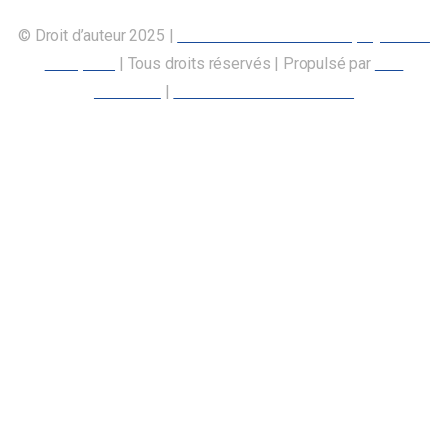
© Droit d’auteur 2025 |
Union canadienne des employés des
transports
| Tous droits réservés | Propulsé par
Nos
Membres
|
Déclaration d’accessibilité