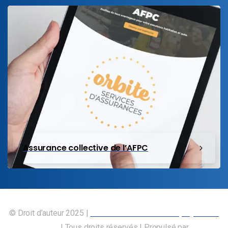
Assurance collective de l’AFPC
© Droit d’auteur 2025 |
Union canadienne des employés des
transports
| Tous droits réservés | Propulsé par
Nos