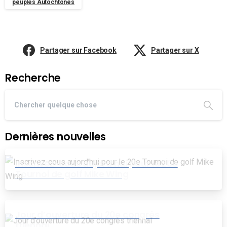
peuples Autochtones
Partager sur Facebook
Partager sur X
Recherche
Dernières nouvelles
Inscrivez-cous aujord’hui pour le 20e
Tournoi de golf Mike Wing
Jour d’ouverture du 20e congrès
triennal