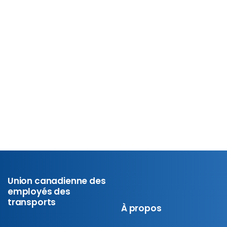
La plupart des Canadiens ont régulièrement affaire aux
services publics. Pourtant, ils ignorent parfois tout le
travail que requiert leur mise en œuvre. Avoir un échange
fructueux avec un agent au téléphone est une
expérience courante. Se faire secourir en...
En savoir plus
23 juin 2026
Union canadienne des
employés des
transports
À propos