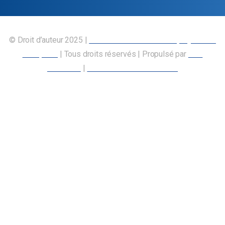
© Droit d’auteur 2025 |
Union canadienne des employés des
transports
| Tous droits réservés | Propulsé par
Nos
Membres
|
Déclaration d’accessibilité