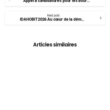
Reading
Appel à candidatures pour les bourses d’études
Next post
IDAHOBIT2026 Au cœur de la démocratie »
Articles similaires
bureau national de l'UCET
mouvement ouvrier
Jour d’ouverture du 20e congrès
triennal
Bienvenue aux délégués, observateurs et invités au 20e