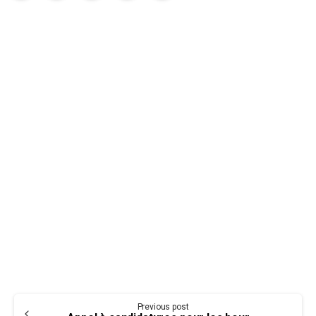
Ressources
Explorez des ressources utiles.
En savoir plus
Continue
Previous post