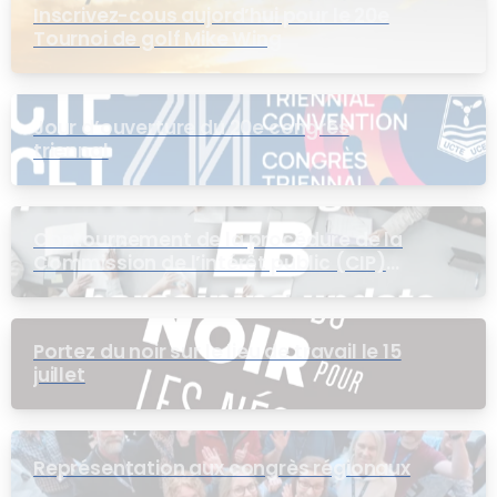
Inscrivez-cous aujord’hui pour le 20e
Tournoi de golf Mike Wing
Jour d’ouverture du 20e congrès
triennal
Contournement de la procédure de la
Commission de l’intérêt public (CIP)
pour le groupe EB
Portez du noir sur le lieu de travail le 15
juillet
Représentation aux congrès régionaux