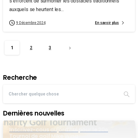
s’efforcent de surmonter les obstacles traditionnels
auxquels se heurtent les...
En savoir plus
9 Décembre 2024
1
2
3
Recherche
Dernières nouvelles
Inscrivez-cous aujord’hui pour le 20e
Tournoi de golf Mike Wing