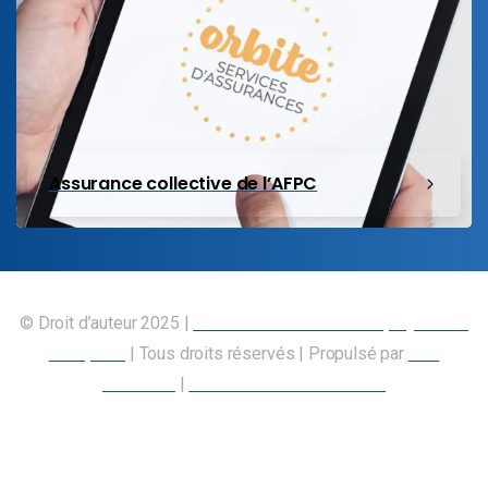
Assurance collective de l’AFPC
© Droit d’auteur 2025 |
Union canadienne des employés des
transports
| Tous droits réservés | Propulsé par
Nos
Membres
|
Déclaration d’accessibilité