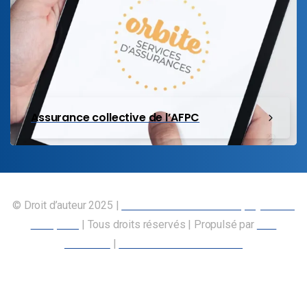
Assurance collective de l’AFPC
© Droit d’auteur 2025 |
Union canadienne des employés des
transports
| Tous droits réservés | Propulsé par
Nos
Membres
|
Déclaration d’accessibilité