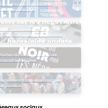
Jour d’ouverture du 20e
congrès triennal
Contournement de la
procédure de la Commission
de l’intérêt public (CIP) pour le
groupe EB
Portez du noir sur le lieu de
travail le 15 juillet
Représentation aux congrès
régionaux
éseaux sociaux