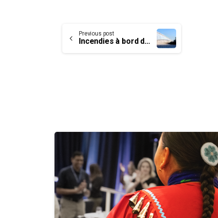
Continue
Previous post
Incendies à bord des navires : enquête du BST sur la préparation et l’intervention
Reading