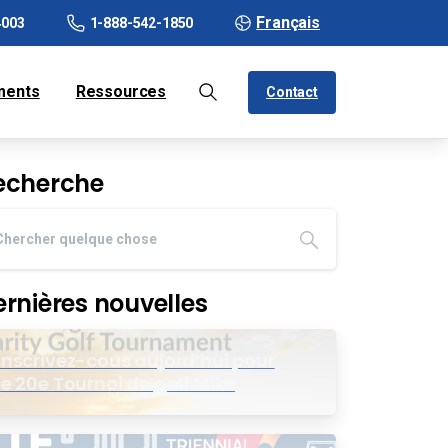
Français
4003
1-888-542-1850
ments
Ressources
Contact
echerche
ernières nouvelles
Inscrivez-cous aujord’hui pour
le 20e Tournoi de golf Mike
Wing