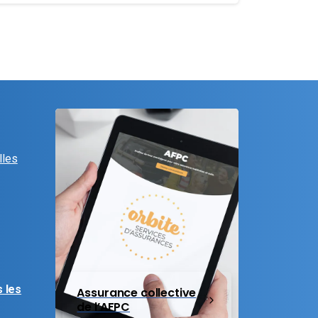
lles
 les
Assurance collective
de l’AFPC