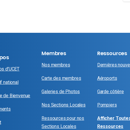
Membres
Ressources
opos
Nos membres
Dernières nouve
os d’UCET
Carte des membres
Aéroports
f national
Galeries de Photos
Garde côtière
e de Bienvenue
Nos Sections Locales
Pompiers
ments
Ressources pour nos
Afficher Toutes
t
Sections Locales
Ressources