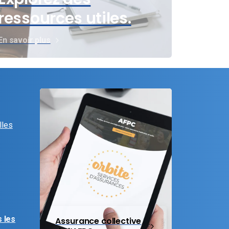
ressources utiles.
En savoir plus
lles
 les
Assurance collective