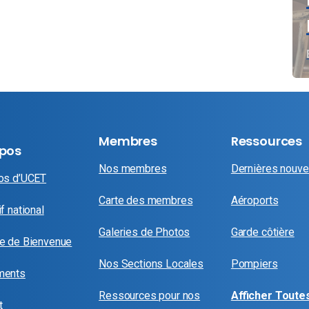
Membres
Ressources
opos
Nos membres
Dernières nouve
os d’UCET
Carte des membres
Aéroports
f national
Galeries de Photos
Garde côtière
e de Bienvenue
Nos Sections Locales
Pompiers
ments
Ressources pour nos
Afficher Toutes
t