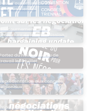
Jour d’ouverture du 20e
congrès triennal
Contournement de la
procédure de la Commission
de l’intérêt public (CIP) pour le
groupe EB
Portez du noir sur le lieu de
travail le 15 juillet
Représentation aux congrès
régionaux
Impliquez-vous dans les