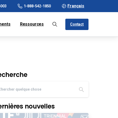
Français
4003
1-888-542-1850
ments
Ressources
Contact
echerche
ernières nouvelles