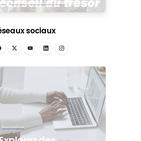
négociations dans une
assemblée virtuelle
éseaux sociaux
Ressources
Explorez des