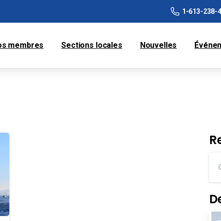
1-613-238-
os membres
Sections locales
Nouvelles
Événe
R
D