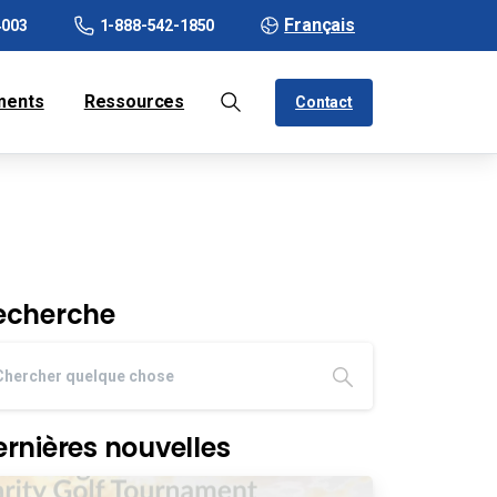
Français
4003
1-888-542-1850
ments
Ressources
Contact
echerche
ernières nouvelles