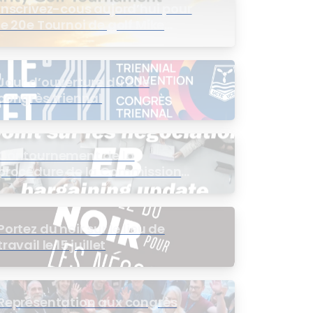
Inscrivez-cous aujord’hui pour
le 20e Tournoi de golf Mike
Wing
Jour d’ouverture du 20e
congrès triennal
Contournement de la
procédure de la Commission
de l’intérêt public (CIP) pour le
groupe EB
Portez du noir sur le lieu de
travail le 15 juillet
Représentation aux congrès