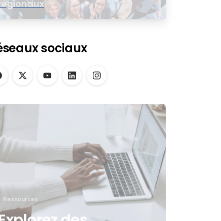
régionaux
éseaux sociaux
Ressources
Explorez des