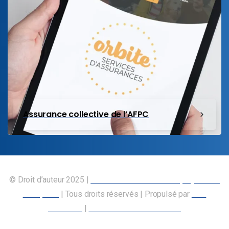
Assurance collective de l’AFPC
© Droit d’auteur 2025 |
Union canadienne des employés des
transports
| Tous droits réservés | Propulsé par
Nos
Membres
|
Déclaration d’accessibilité