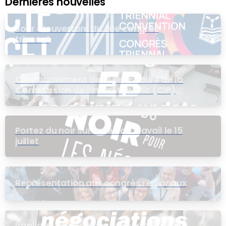
Dernières nouvelles
Jour d’ouverture du 20e congrès
triennal
Contournement de la procédure de la
Commission de l’intérêt public (CIP)
pour le groupe EB
Portez du noir sur le lieu de travail le 15
juillet
Représentation aux congrès régionaux
Impliquez-vous dans les négociations