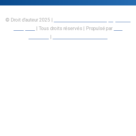
© Droit d’auteur 2025 |
Union canadienne des employés des
transports
| Tous droits réservés | Propulsé par
Nos
Membres
|
Déclaration d’accessibilité