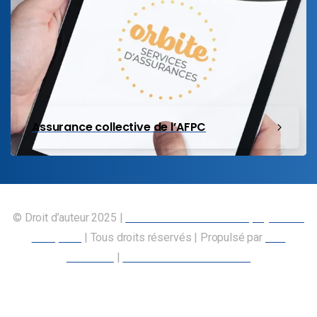
Assurance collective de l’AFPC
© Droit d’auteur 2025 |
Union canadienne des employés des
transports
| Tous droits réservés | Propulsé par
Nos
Membres
|
Déclaration d’accessibilité