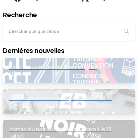
Recherche
Dernières nouvelles
Jour d’ouverture du 20e congrès
triennal
Contournement de la procédure de la
Commission de l’intérêt public (CIP)
pour le groupe EB
Portez du noir sur le lieu de travail le 15
juillet