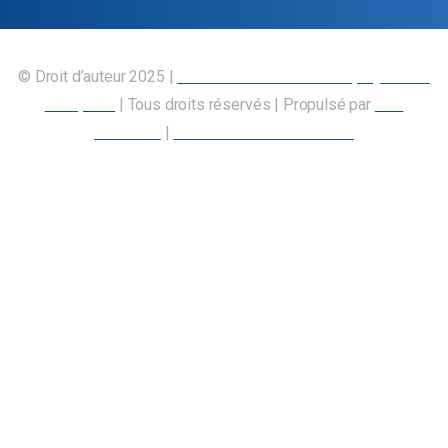
© Droit d’auteur 2025 |
Union canadienne des employés des
transports
| Tous droits réservés | Propulsé par
Nos
Membres
|
Déclaration d’accessibilité