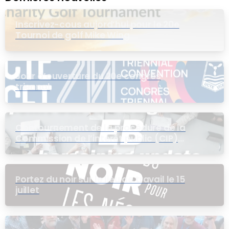
Inscrivez-cous aujord’hui pour le 20e
Tournoi de golf Mike Wing
Jour d’ouverture du 20e congrès
triennal
Contournement de la procédure de la
Commission de l’intérêt public (CIP)
pour le groupe EB
Portez du noir sur le lieu de travail le 15
juillet