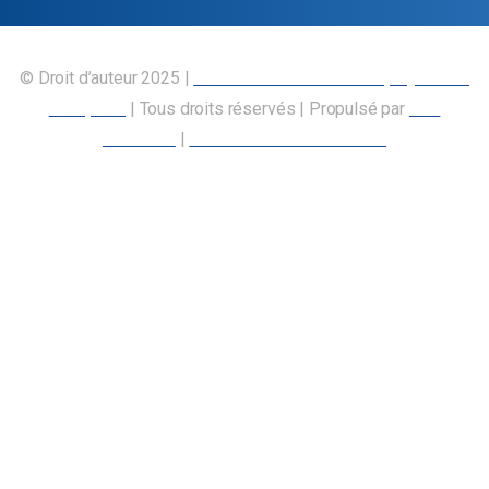
© Droit d’auteur 2025 |
Union canadienne des employés des
transports
| Tous droits réservés | Propulsé par
Nos
Membres
|
Déclaration d’accessibilité