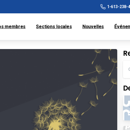
1-613-238-
os membres
Sections locales
Nouvelles
Événe
R
D