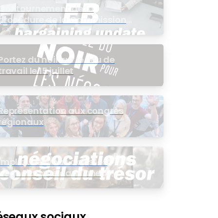
Contournement de la
procédure de la Commission
de l’intérêt public (CIP) pour le
groupe EB
Portez du noir sur le lieu de
travail le 15 juillet
Représentation aux congrès
régionaux
Impliquez-vous dans les
négociations dans une
assemblée virtuelle
éseaux sociaux