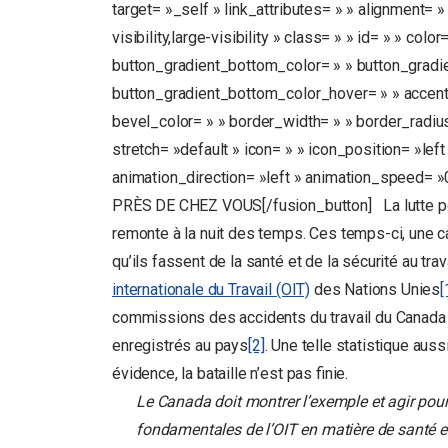
target= »_self » link_attributes= » » alignment=
visibility,large-visibility » class= » » id= » » col
button_gradient_bottom_color= » » button_gradi
button_gradient_bottom_color_hover= » » accent_
bevel_color= » » border_width= » » border_radius
stretch= »default » icon= » » icon_position= »lef
animation_direction= »left » animation_speed=
PRÈS DE CHEZ VOUS[/fusion_button] La lutte pour 
remonte à la nuit des temps. Ces temps-ci, une 
qu’ils fassent de la santé et de la sécurité au tra
internationale du Travail (OIT)
des Nations Unies
[
commissions des accidents du travail du Canada (
enregistrés au pays
[2]
. Une telle statistique aus
évidence, la bataille n’est pas finie.
Le Canada doit montrer l’exemple et agir pour
fondamentales de l’OIT en matière de santé et 