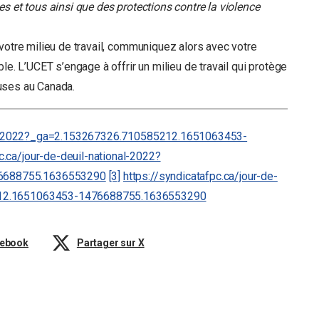
tes et tous ainsi que des protections contre la violence
votre milieu de travail, communiquez alors avec votre
le. L’UCET s’engage à offrir un milieu de travail qui protège
lleuses au Canada.
onal-2022?_ga=2.153267326.710585212.1651063453-
c.ca/jour-de-deuil-national-2022?
6688755.1636553290
[3]
https://syndicatafpc.ca/jour-de-
5212.1651063453-1476688755.1636553290
cebook
Partager sur X