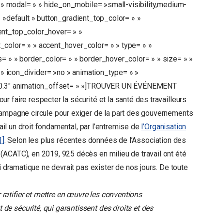
 » » modal= » » hide_on_mobile= »small-visibility,medium-
or= »default » button_gradient_top_color= » »
ent_top_color_hover= » »
color= » » accent_hover_color= » » type= » »
= » » border_color= » » border_hover_color= » » size= » »
t » icon_divider= »no » animation_type= » »
 »0.3″ animation_offset= » »]TROUVER UN ÉVÉNEMENT
faire respecter la sécurité et la santé des travailleurs
campagne circule pour exiger de la part des gouvernements
vail un droit fondamental, par l’entremise de
l’Organisation
1]
. Selon les plus récentes données de l’Association des
ACATC), en 2019, 925 décès en milieu de travail ont été
si dramatique ne devrait pas exister de nos jours. De toute
 ratifier et mettre en œuvre les conventions
de sécurité, qui garantissent des droits et des