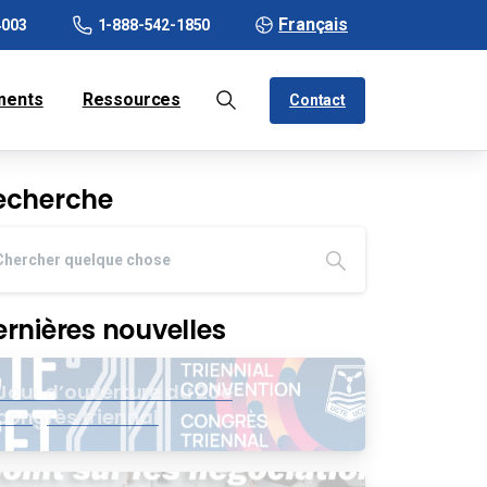
Français
4003
1-888-542-1850
ments
Ressources
Contact
echerche
ernières nouvelles
Jour d’ouverture du 20e
congrès triennal