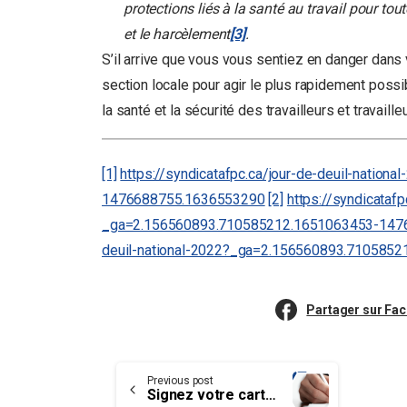
protections liés à la santé au travail pour tou
et le harcèlement
[3]
.
S’il arrive que vous vous sentiez en danger dans 
section locale pour agir le plus rapidement possib
la santé et la sécurité des travailleurs et travai
[1]
https://syndicatafpc.ca/jour-de-deuil-nati
1476688755.1636553290
[2]
https://syndicatafp
_ga=2.156560893.710585212.1651063453-147
deuil-national-2022?_ga=2.156560893.71058
Partager sur Fa
Continue
Previous post
Signez votre carte de membre électroniquement